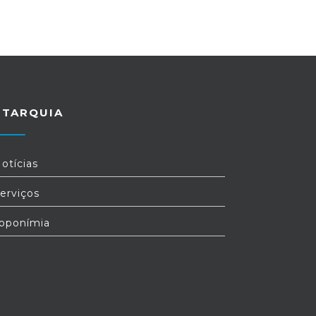
UTARQUIA
otícias
erviços
oponímia