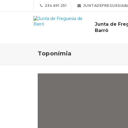
234 691 251
JUNTADEFREGUESIAB
Junta de Fre
Barrô
Toponímia