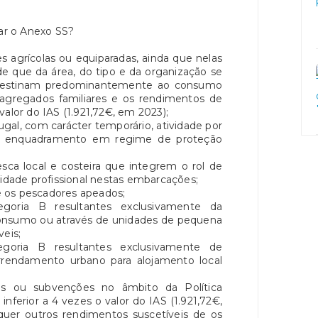
r o Anexo SS?
es agrícolas ou equiparadas, ainda que nelas
e que da área, do tipo e da organização se
 destinam predominantemente ao consumo
s agregados familiares e os rendimentos de
valor do IAS (1.921,72€, em 2023);
al, com carácter temporário, atividade por
u enquadramento em regime de proteção
sca local e costeira que integrem o rol de
vidade profissional nestas embarcações;
 os pescadores apeados;
egoria B resultantes exclusivamente da
consumo ou através de unidades de pequena
veis;
egoria B resultantes exclusivamente de
rendamento urbano para alojamento local
os ou subvenções no âmbito da Política
ferior a 4 vezes o valor do IAS (1.921,72€,
er outros rendimentos suscetíveis de os