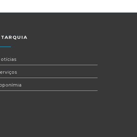
UTARQUIA
otícias
erviços
oponímia