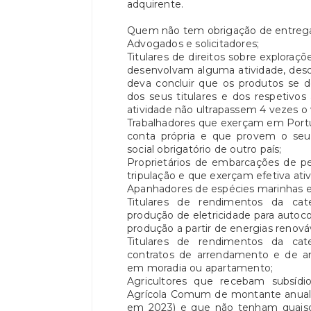
adquirente.
Quem não tem obrigação de entrega
Advogados e solicitadores;
Titulares de direitos sobre exploraçõ
desenvolvam alguma atividade, desd
deva concluir que os produtos se
dos seus titulares e dos respetivo
atividade não ultrapassem 4 vezes o 
Trabalhadores que exerçam em Portug
conta própria e que provem o se
social obrigatório de outro país;
Proprietários de embarcações de pe
tripulação e que exerçam efetiva ati
Apanhadores de espécies marinhas e
Titulares de rendimentos da cat
produção de eletricidade para auto
produção a partir de energias renová
Titulares de rendimentos da cat
contratos de arrendamento e de ar
em moradia ou apartamento;
Agricultores que recebam subsídi
Agrícola Comum de montante anual in
em 2023) e que não tenham quaisqu