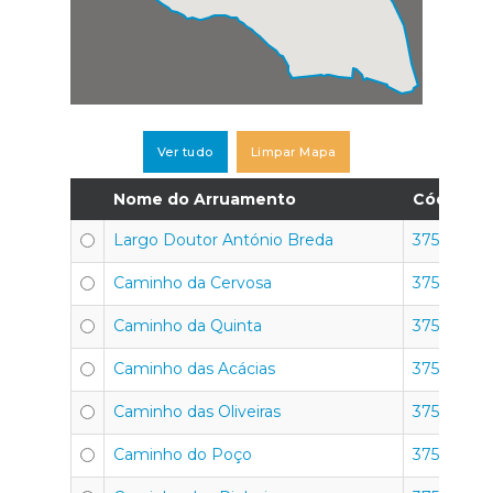
Ver tudo
Limpar Mapa
Nome do Arruamento
Código P
Largo Doutor António Breda
3750-351
Caminho da Cervosa
3750-351
Caminho da Quinta
3750-351
Caminho das Acácias
3750-351
Caminho das Oliveiras
3750-351
Caminho do Poço
3750-351