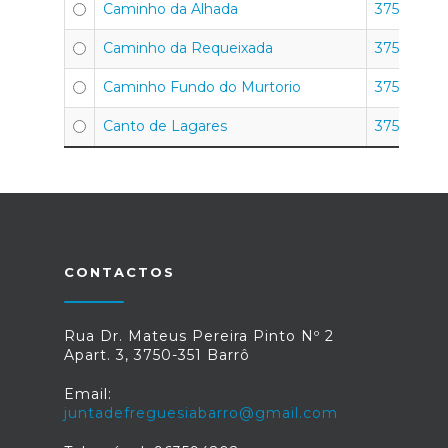
Caminho da Alhada
3750-351
Caminho da Requeixada
3750-351
Caminho Fundo do Murtorio
3750-351
Canto de Lagares
3750-351
CONTACTOS
Rua Dr. Mateus Pereira Pinto Nº 2
Apart. 3, 3750-351 Barrô
Email:
juntadefreguesiabarro@gmail.com